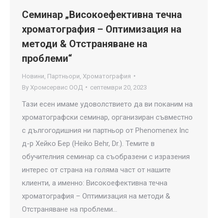
Семинар „Високоефективна течна
хроматография – Оптимизация на
методи & Отстраняване на
проблеми“
Новини
,
Партньори
,
Хроматография
By
Хромсервис ООД
септември 20, 2023
Тази есен имаме удоволствието да ви поканим на
хроматографски семинар, организиран съвместно
с дългогодишния ни партньор от Phenomenex Inc
д-р Хейко Бер (Heiko Behr, Dr.). Темите в
обучителния семинар са съобразени с изразения
интерес от страна на голяма част от нашите
клиенти, а именно: Високоефективна течна
хроматография – Оптимизация на методи &
Отстраняване на проблеми…