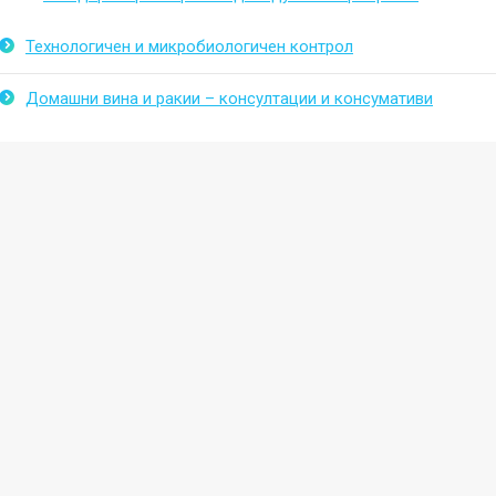
Технологичен и микробиологичен контрол
Домашни вина и ракии – консултации и консумативи
Свържете се с нас, за да направим подробно предложение за т
каталожен номер на търсения от Вас продукт, за да го поръчат