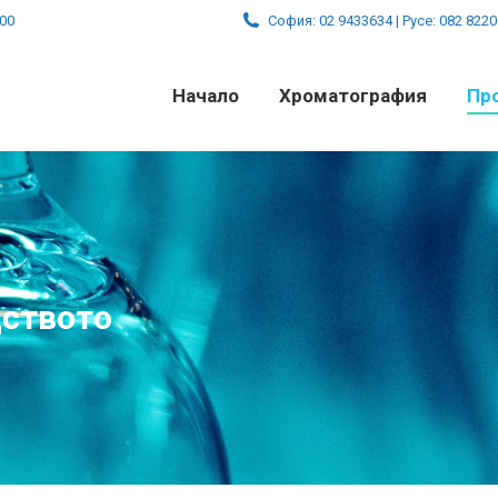
:00
София: 02 9433634 | Русе: 082 822
Начало
Хроматография
Пр
дството