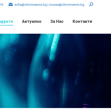
016
sofia@chromservis.bg | rousse@chromservis.bg
Search:
одукти
Актуално
За Нас
Контакти