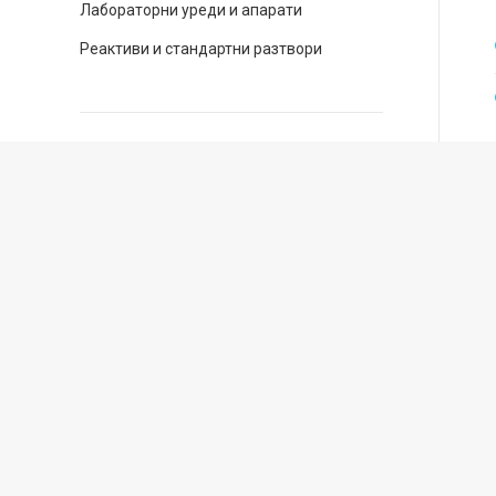
Лабораторни уреди и апарати
Реактиви и стандартни разтвори
Бюлетин
Бъдете в крак с нашите актуални
промоции и новини от света на
хроматографията!
Запишете се за месечния ни бюлетин!
Запиши ме