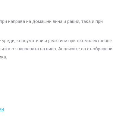
ри направа на домашни вина и ракии, така и при
 уреди, консумативи и реактиви при окомплектоване
тъпка от направата на вино. Анализите са съобразени
ика.
ки