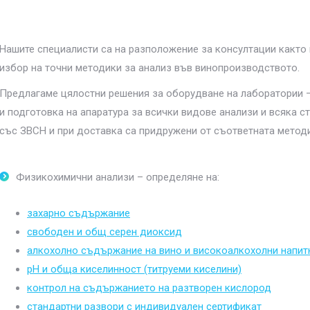
Нашите специалисти са на разположение за консултации както п
избор на точни методики за анализ във винопроизводството.
Предлагаме цялостни решения за оборудване на лаборатории –
и подготовка на апаратура за всички видове анализи и всяка с
със ЗВСН и при доставка са придружени от съответната метод
Физикохимични анализи – определяне на:
захарно съдържание
свободен и общ серен диоксид
алкохолно съдържание на вино и високоалкохолни напит
pH и обща киселинност (титруеми киселини)
контрол на съдържанието на разтворен кислород
стандартни развори с индивидуален сертификат