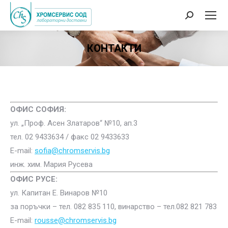
Search:
КОНТАКТИ
ОФИС СОФИЯ:
ул. „Проф. Асен Златаров“ №10, ап.3
тел. 02 9433634 / факс 02 9433633
E-
mail
:
sofia@chromservis.bg
инж. хим. Мария Русева
ОФИС РУСЕ:
ул. Капитан Е. Винаров №10
за поръчки – тел. 082 835 110, винарство – тел.082 821 783
E-
mail
:
rousse
@
chromservis.bg