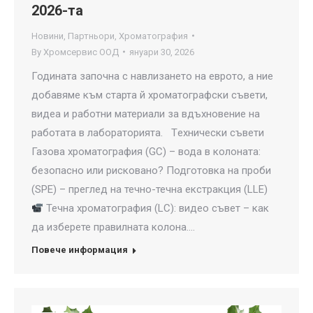
2026-та
Новини
,
Партньори
,
Хроматография
By
Хромсервис ООД
януари 30, 2026
Годината започна с навлизането на еврото, а ние
добавяме към старта й хроматографски съвети,
видеа и работни материали за вдъхновение на
работата в лабораторията. Tехнически съвети
Газова хроматография (GC) – вода в колоната:
безопасно или рисковано? Подготовка на проби
(SPE) – преглед на течно-течна екстракция (LLE)
Течна хроматография (LC): видео съвет – как
да изберете правилната колона.…
Повече информация