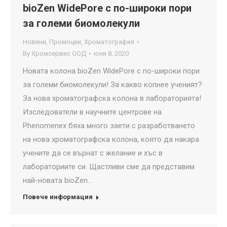
bioZen WidePore с по-широки пори
за големи биомолекули
Новини
,
Промоции
,
Хроматография
By
Хромсервис ООД
юни 8, 2020
Новата колона bioZen WidePore с по-широки пори
за големи биомолекули! За какво копнее ученият?
За нова хроматографска колона в лабораторията!
Изследователи в научните центрове на
Phenomenex бяха много заети с разработването
на нова хроматографска колона, която да накара
учените да се върнат с желание и хъс в
лабораториите си. Щастливи сме да представим
най-новата bioZen…
Повече информация