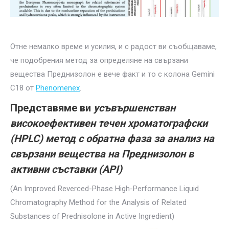
Отне немалко време и усилия, и с радост ви съобщаваме,
че подобрения метод за определяне на свързани
вещества Преднизолон е вече факт и то с колона Gemini
C18 от
Phenomenex
.
Представяме ви
усъвършенстван
високоефективен течен хроматографски
(HPLC) метод с обратна фаза за анализ на
свързани вещества на Преднизолон в
активни съставки (API)
(An Improved Reverced-Phase High-Performance Liquid
Chromatography Method for the Analysis of Related
Substances of Prednisolone in Active Ingredient)