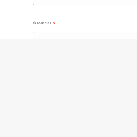
*
Фамилия
*
Фирма
Адрес – улица и номер