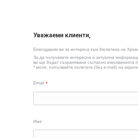
Уважаеми клиенти,
Благодарим ви за интереса към бюлетина на Хро
За да получавате интересна и актуална информац
ви ще бъдат съхранявани съгласно изискванията п
* моля, попълвайте полетата (без e-mail) на кирил
*
Email
Име