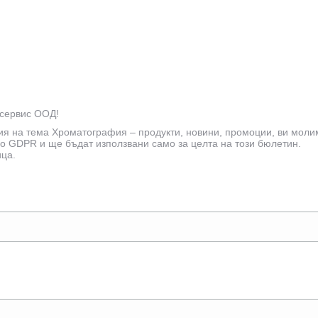
мсервис ООД!
ия на тема Хроматография – продукти, новини, промоции, ви моли
о GDPR и ще бъдат използвани само за целта на този бюлетин.
ица.