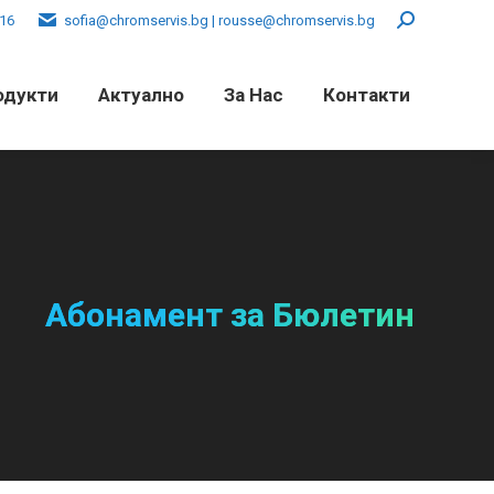
016
sofia@chromservis.bg | rousse@chromservis.bg
Search:
одукти
Актуално
За Нас
Контакти
Абонамент за Бюлетин