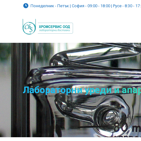
Понеделник - Петък | София - 09:00 - 18:00 | Русе - 8:30 - 17
Лабораторни уреди и апа