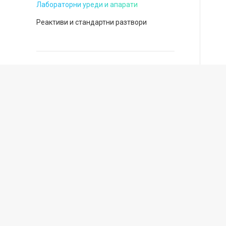
Лабораторни уреди и апарати
Реактиви и стандартни разтвори
Бюлетин
Бъдете в крак с нашите актуални
промоции и новини от света на
хроматографията!
Запишете се за месечния ни бюлетин!
Запиши ме