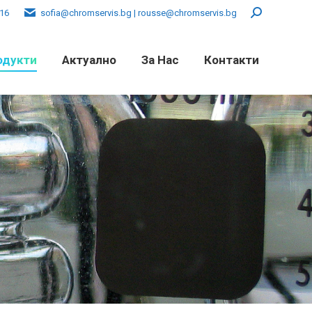
016
sofia@chromservis.bg | rousse@chromservis.bg
Search:
одукти
Актуално
За Нас
Контакти