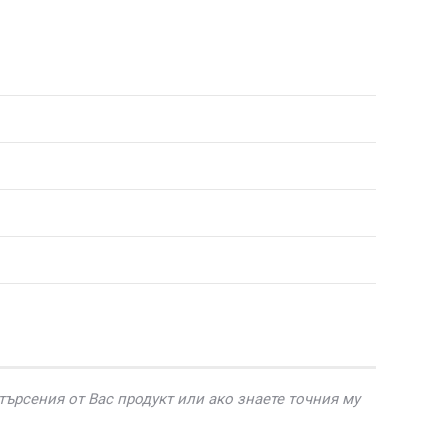
търсения от Вас продукт или ако з
наете точния му