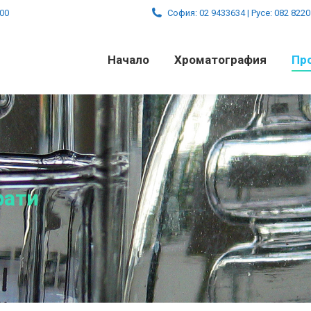
:00
София: 02 9433634 | Русе: 082 822
Начало
Хроматография
Пр
рати