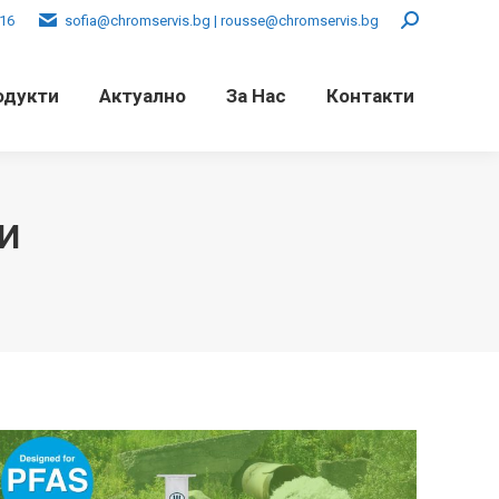
016
sofia@chromservis.bg | rousse@chromservis.bg
Search:
одукти
Актуално
За Нас
Контакти
И