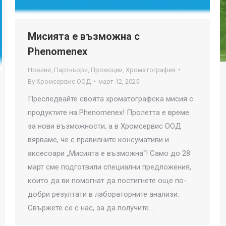
Мисията е възможна с
Phenomenex
Новини
,
Партньори
,
Промоции
,
Хроматография
By
Хромсервис ООД
март 12, 2025
Преследвайте своята хроматографска мисия с
продуктите на Phenomenex! Пролетта е време
за нови възможности, а в Хромсервис ООД
вярваме, че с правилните консумативи и
аксесоари „Мисията е възможна“! Само до 28
март сме подготвили специални предложения,
които да ви помогнат да постигнете още по-
добри резултати в лабораторните анализи.
Свържете се с нас, за да получите…