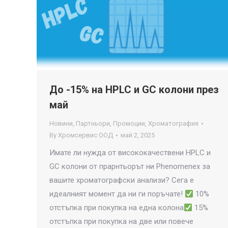
До -15% на HPLC и GC колони през
май
Новини
,
Партньори
,
Промоции
,
Хроматография
By
Хромсервис ООД
май 2, 2025
Имате ли нужда от висококачествени HPLC и
GC колони от прарнтьорът ни Phenomenex за
вашите хроматографски анализи? Сега е
идеалният момент да ни ги поръчате!
10%
отстъпка при покупка на една колона
15%
отстъпка при покупка на две или повече