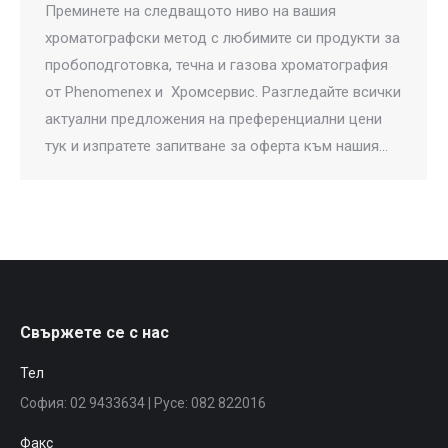
Преминете на следващото ниво на вашия
хроматографски метод с любимите си продукти за
пробоподготовка, течна и газова хроматография
от Phenomenex и Хромсервис. Разгледайте всички
актуални предложения на преференциални цени
тук и изпратете запитване за оферта към нашия…
Свържете се с нас
Тел
София: 02 9433634 | Русе: 082 822016
Факс