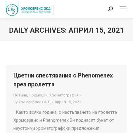
Search:
DAILY ARCHIVES:
АПРИЛ 15, 2021
You are here:
Цветни спестявания с Phenomenex
през пролетта
Новини
,
Промоции
,
Хроматография
By
Хромсервис ООД
април 15, 2021
Както всяка година, с настъпването на пролетта
Хромсервис и Phenomenex Ви поднасят букет от
неустоими хроматографски предложения.