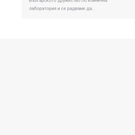
Българското дружество по клинична
лаборатория и се радваме да…
Свържете се с нас
Тел
София: 02 9433634 | Русе: 082 822016
Факс
София: 02 9433633 | Русе: 082 822016
E-mail:
sofia@chromservis.bg | rousse@chromservis.bg