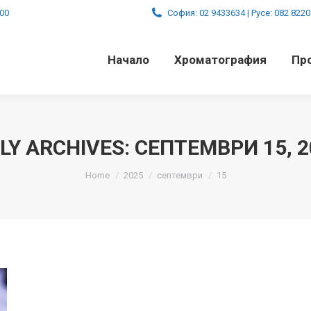
:00
София: 02 9433634 | Русе: 082 822
Начало
Хроматография
Пр
ILY ARCHIVES:
СЕПТЕМВРИ 15, 2
You are here:
Home
2025
септември
15