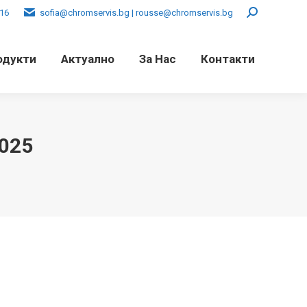
016
sofia@chromservis.bg | rousse@chromservis.bg
Search:
одукти
Актуално
За Нас
Контакти
025