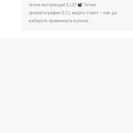
течна екстракция (LLE)
Течна
хроматография (LC): видео съвет – как да
изберете правилната колона.…
Свържете се с нас
Тел
София: 02 9433634 | Русе: 082 822016
Факс
София: 02 9433633 | Русе: 082 822016
E-mail: