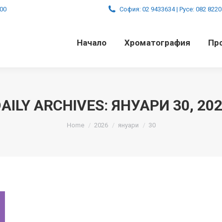
:00
София: 02 9433634 | Русе: 082 822
Начало
Хроматография
Пр
AILY ARCHIVES:
ЯНУАРИ 30, 20
You are here:
Home
2026
януари
30