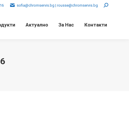
016
sofia@chromservis.bg | rousse@chromservis.bg
Search:
одукти
Актуално
За Нас
Контакти
26