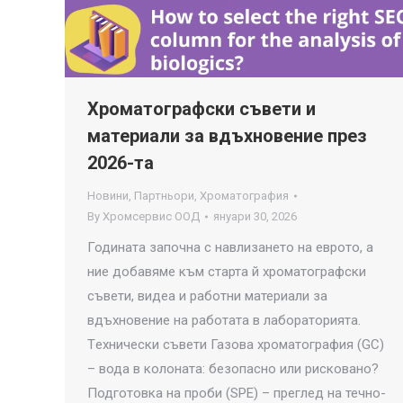
Хроматографски съвети и
материали за вдъхновение през
2026-та
Новини
,
Партньори
,
Хроматография
By
Хромсервис ООД
януари 30, 2026
Годината започна с навлизането на еврото, а
ние добавяме към старта й хроматографски
съвети, видеа и работни материали за
вдъхновение на работата в лабораторията.
Tехнически съвети Газова хроматография (GC)
– вода в колоната: безопасно или рисковано?
Подготовка на проби (SPE) – преглед на течно-