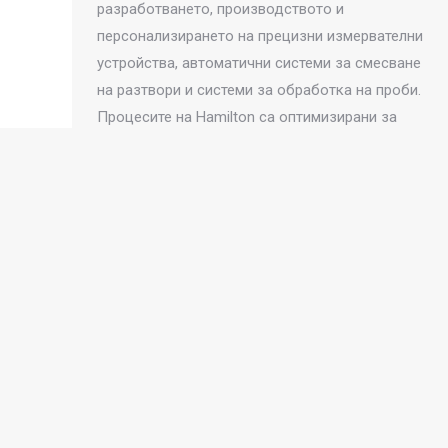
разработването, производството и
персонализирането на прецизни измервателни
устройства, автоматични системи за смесване
на разтвори и системи за обработка на проби.
Процесите на Hamilton са оптимизирани за
постигане на качество и гъвкавост.
Независимо дали става дума за нестандартен
накрайник за оптимизиране на бързината на
смесване, pH сензор със специална дължина
или…
Свържете се с нас