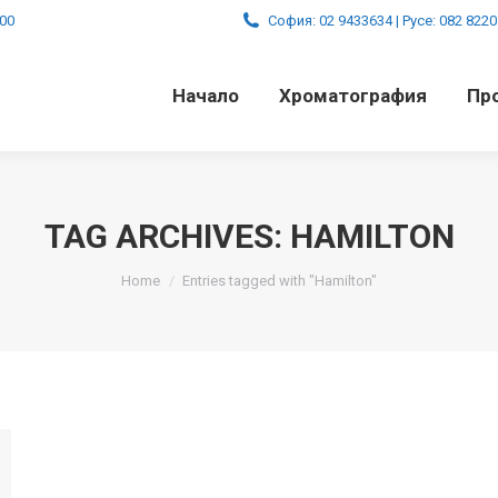
:00
София: 02 9433634 | Русе: 082 822
Начало
Хроматография
Пр
TAG ARCHIVES:
HAMILTON
You are here:
Home
Entries tagged with "Hamilton"