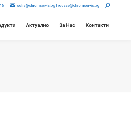
016
sofia@chromservis.bg | rousse@chromservis.bg
Search:
одукти
Актуално
За Нас
Контакти