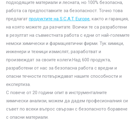
подходящите материали и лесната, но 100% безопасна,
работа са предпоставките за безопасност. Точно това
предлагат
продуктите на S.C.A.T. Europe
, както и гаранция,
на която можете да разчитате. Всички те са разработени
в резултат на съвместната работа с едни от най-големите
немски химически и фармацевтични фирми. Тук химици,
инженери и техници измислят, разработват и
произвеждат за своите колеги.Над 600 продукта,
разработени от нас за безопасна работа с вредни и
опасни течности потвърждават нашите способности и
експертиза.
С повече от 20 години опит в инструменталните
химически анализи, можем да дадем професионалния си
съвет по всеки въпрос свързан с безопасното боравене
с опасни материали.