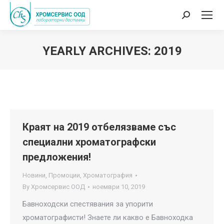
Search:
YEARLY ARCHIVES:
2019
You are here:
Краят на 2019 отбелязваме със
специални хроматографски
предложения!
Новини
,
Промоции
,
Хроматография
By
Хромсервис ООД
ноември 10, 2019
Бавноходски спестявания за упорити
хроматографисти! Знаете ли какво е Бавноходка