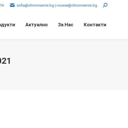
016
sofia@chromservis.bg | rousse@chromservis.bg
Search:
одукти
Актуално
За Нас
Контакти
021