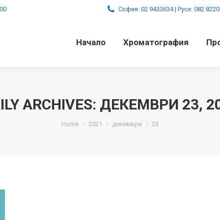
:00
София: 02 9433634 | Русе: 082 822
Начало
Хроматография
Пр
ILY ARCHIVES:
ДЕКЕМВРИ 23, 2
You are here:
Home
2021
декември
23