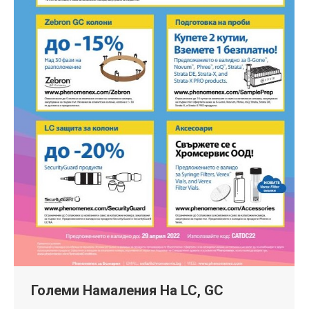
Големи Намаления На LC, GC