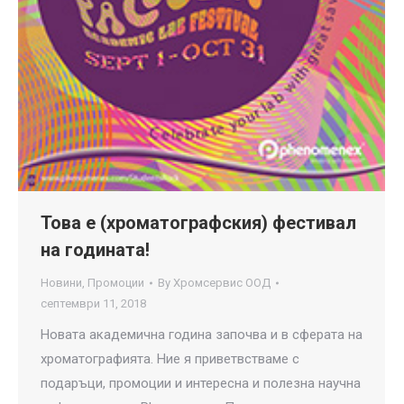
Това е (хроматографския) фестивал
на годината!
Новини
,
Промоции
By
Хромсервис ООД
септември 11, 2018
Новата академична година започва и в сферата на
хроматографията. Ние я приветвстваме с
подаръци, промоции и интересна и полезна научна